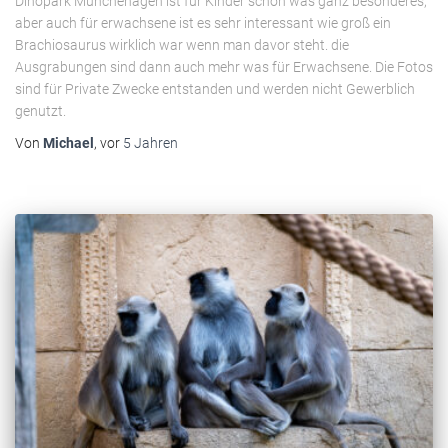
Dinopark Münchehagen ist für Kinder schon was ganz besonderes,
aber auch für erwachsene ist es sehr interessant wie groß ein
Brachiosaurus wirklich war wenn man davor steht. die
Ausgrabungen sind dann auch mehr was für Erwachsene. Die Fotos
sind für Private Zwecke entstanden und werden nicht Gewerblich
genutzt.
Von
Michael
, vor
5 Jahren