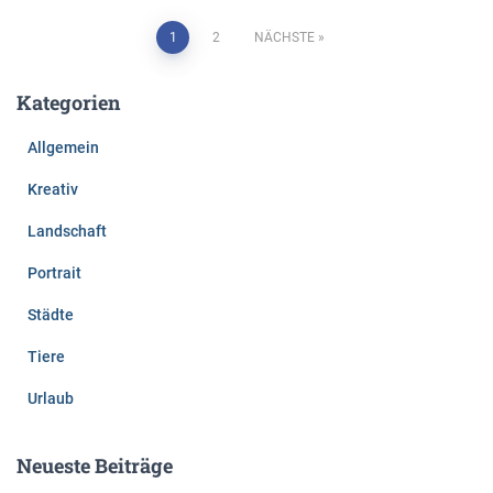
Seitennummerierung
1
2
NÄCHSTE
der
Kategorien
Beiträge
Allgemein
Kreativ
Landschaft
Portrait
Städte
Tiere
Urlaub
Neueste Beiträge