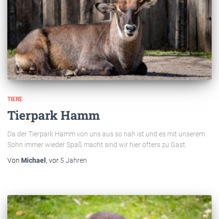
TIERE
Tierpark Hamm
Da der Tierpark Hamm von uns aus so nah ist und es mit unserem
Sohn immer wieder Spaß macht sind wir hier öfters zu Gast.
Von
Michael
, vor
5 Jahren