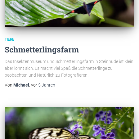
TIERE
Schmetterlingsfarm
Das Insektenmuseum und Schmetterlingsfarm in Steinhude ist klein
aber lohnt sich. Es macht viel Spaß die Schmetterlinge zu
beobachten und Natürlich zu Fotografieren.
Von
Michael
, vor
5 Jahren