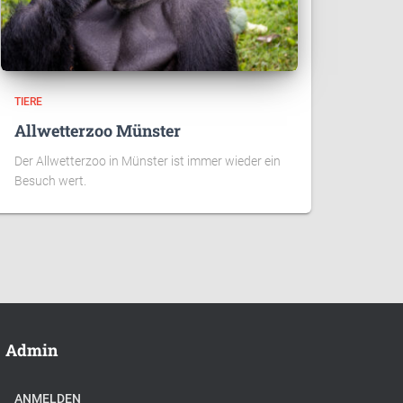
TIERE
Allwetterzoo Münster
Der Allwetterzoo in Münster ist immer wieder ein
Besuch wert.
Admin
ANMELDEN