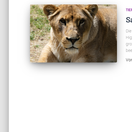
TIE
S
Die
Hig
gro
bee
Vo