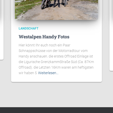
LANDSCHAFT
Westalpen Handy Fotos
Hier könnt Ihr euch noch ein Paar
Schnappschüsse von der Motorradtour vom
Handy anschauen. die erstes Offroad Einlage ist
die Ligurische GrenzkammStraße Süd (Ca. 87Km
Offroad). die Letzten 16Km waren am heftigsten
wir haben 5
Weiterlesen…