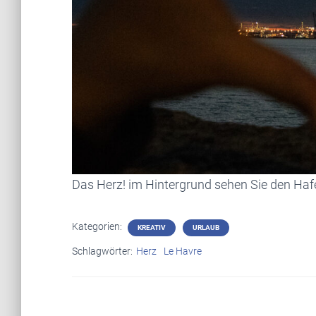
Das Herz! im Hintergrund sehen Sie den Haf
Kategorien:
KREATIV
URLAUB
Schlagwörter:
Herz
Le Havre