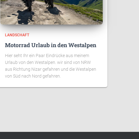
LANDSCHAFT
Motorrad Urlaub in den Westalpen
Hier seht Ihr ein Paar Eindrücke aus meinem
Urlaub von den Westalpen. wir sind von NRW
aus Richtung Nizar gefahren und die Westalpen
von Süd nach Nord gefahren.