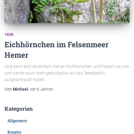
TIERE
Eichhörnchen im Felsenmeer
Hemer
Und dann sitzt da einfach mal ein Eichhörnchen und Posiert vor uns
und wartet auch noch geduldig bis wir das Teleobjektiv
aufgeschraubt haben.
Von
Michael
, vor
6 Jahren
Kategorien
Allgemein
Kreativ