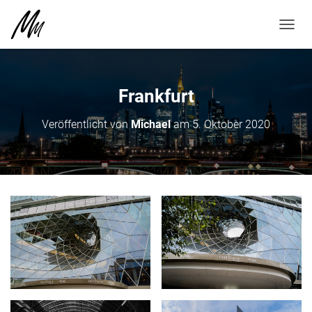
N
A
V
I
G
Frankfurt
A
T
Veröffentlicht von
Michael
am
5. Oktober 2020
I
O
N
U
M
S
C
H
A
L
T
E
N